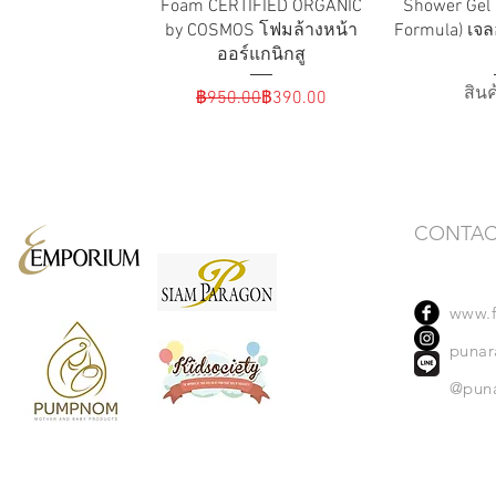
Foam CERTIFIED ORGANIC
Shower Gel
by COSMOS โฟมล้างหน้า
Formula) เจ
ออร์แกนิกสู
สิน
ราคาปกติ
ราคาขายลด
฿950.00
฿390.00
CONTAC
www.f
punara
@pun