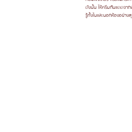
ดังนั้น ให้ครีมกันแดดจาก
รู้ทั้งในและนอกห้องอย่างส