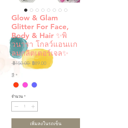
Glow & Glam
Glitter For Face,
Body & Hair ✨พิ
วนารา โกลว์แอนเเก
ลมกลิตเตอร์เจล✨
ราคา
ราคา
 ฿150.00 
฿89.00
ปกติ
ขาย
สี
*
ลด
จำนวน
*
เพิ่มลงในรถเข็น