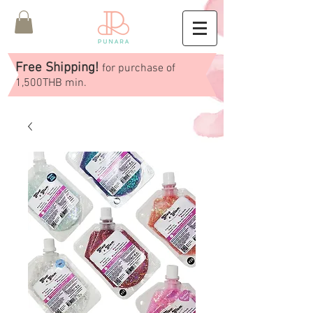
Free Shipping!
for purchase of
1,500THB min.