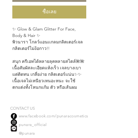
ซื้อเลย
✨ Glow & Glam Glitter For Face,
Body & Hair ✨
พิวนารา โกลว์แอนเเกลมกลิตเตอร์เจล
กลิตเตอร์ไม่ง้อกาว!!
สนุก ครีเอทได้หลายลุคหลายสไตล์🌺🌺
เนื้อสัมผัสละเอียดแห้งเร็ว เจลบางเบา
แต่ติดทน เกลี่ยง่าย กลิตเตอร์แน่น✨✨
เนื้อเจลไม่เหนียวเหนอะหนะ จะใช้
ตกแต่งทั้งโหนกแก้ม ตัว หรือเส้นผม
ก็สวยโดดเด่นได้ ไปช้อปเลย!
มีให้เลือกถึง 6 เฉดสี⏬
CONTACT US
01 PINK GOLD: ทองชมพู
www.facebook.com/punaracosmetics
02 PEACH GOLD: ตะวันฉาย
punara_official
03 PURPLE BLUE: ปลายฟ้า
@punara