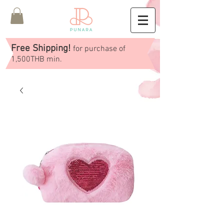
Free Shipping!
for purchase of
1,500THB min.